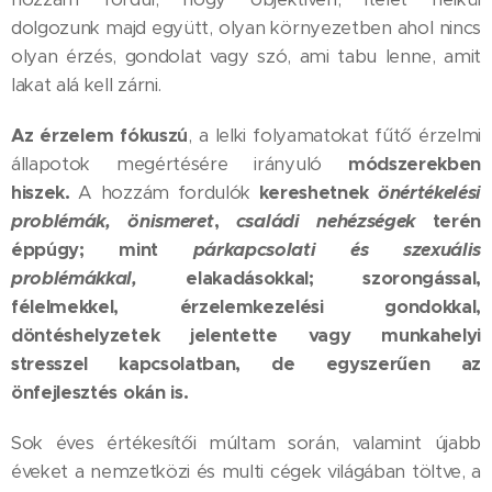
dolgozunk majd együtt, olyan környezetben ahol nincs
olyan érzés, gondolat vagy szó, ami tabu lenne, amit
lakat alá kell zárni.
Az érzelem fókuszú
, a lelki folyamatokat fűtő érzelmi
állapotok megértésére irányuló
módszerekben
hiszek.
A hozzám fordulók
kereshetnek
önértékelési
problémák, önismeret
,
családi nehézségek
terén
éppúgy; mint
párkapcsolati és szexuális
problémákkal,
elakadásokkal; szorongással,
félelmekkel, érzelemkezelési gondokkal,
döntéshelyzetek jelentette vagy munkahelyi
stresszel kapcsolatban, de egyszerűen az
önfejlesztés okán is.
Sok éves értékesítői múltam során, valamint újabb
éveket a nemzetközi és multi cégek világában töltve, a