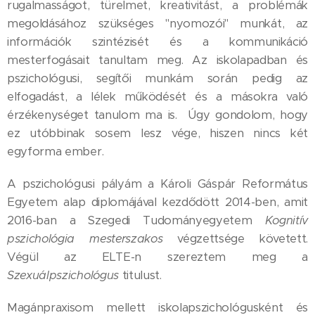
rugalmasságot, türelmet, kreativitást, a problémák
megoldásához szükséges "nyomozói" munkát, az
információk szintézisét és a kommunikáció
mesterfogásait tanultam meg. Az iskolapadban és
pszichológusi, segítői munkám során pedig az
elfogadást, a lélek működését és a másokra való
érzékenységet tanulom ma is. Úgy gondolom, hogy
ez utóbbinak sosem lesz vége, hiszen nincs két
egyforma ember.
A pszichológusi pályám a Károli Gáspár Református
Egyetem alap diplomájával kezdődött 2014-ben, amit
2016-ban a Szegedi Tudományegyetem
Kognitív
pszichológia mesterszakos
végzettsége követett.
Végül az ELTE-n szereztem meg a
Szexuálpszichológus
titulust.
Magánpraxisom mellett iskolapszichológusként és