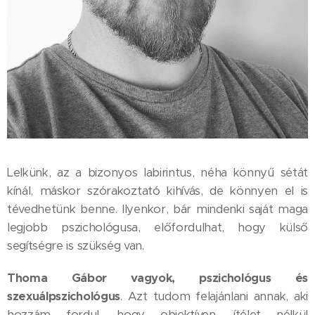
Lelkünk, az a bizonyos labirintus, néha könnyű sétát
kínál, máskor szórakoztató kihívás, de könnyen el is
tévedhetünk benne. Ilyenkor, bár mindenki saját maga
legjobb pszichológusa, előfordulhat, hogy külső
segítségre is szükség van.
Thoma Gábor vagyok, pszichológus és
szexuálpszichológus
. Azt tudom felajánlani annak, aki
hozzám fordul, hogy objektíven, ítélet nélkül