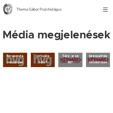
Thoma Gábor Pszichológus
Média megjelenések
A
Mire (nem)
gépesített
jó egy
terapeuta
virtuális
Társ -e az
Szexualitás
veszélyei
társ?
AI?
időskorban