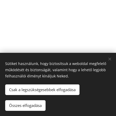
Sütiket használunk, hogy biztosítsuk a weboldal megfelelő
működését és biztonságát, valamint hogy a lehető legjobb
felhasználói élményt kínáljuk Neked.
Csak a legszükségesebbek elfogadása
Tel.: +36 20 342 9405
Összes elfogadása
Az oldalt a
Webnode
működteti
Sütik