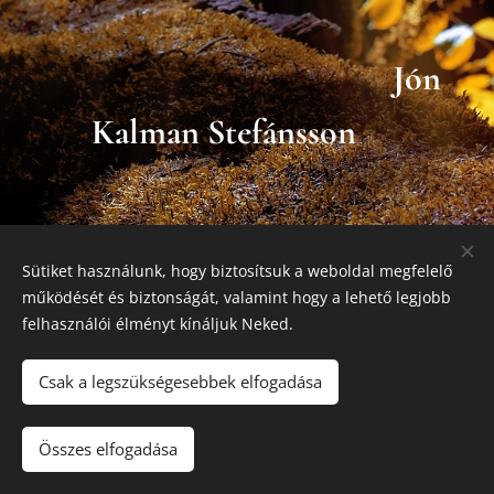
Jón
Kalman Stefánsson
Sütiket használunk, hogy biztosítsuk a weboldal megfelelő
működését és biztonságát, valamint hogy a lehető legjobb
felhasználói élményt kínáljuk Neked.
Csak a legszükségesebbek elfogadása
Tel.: +36 20 342 9405
Összes elfogadása
Az oldalt a
Webnode
működteti
Sütik