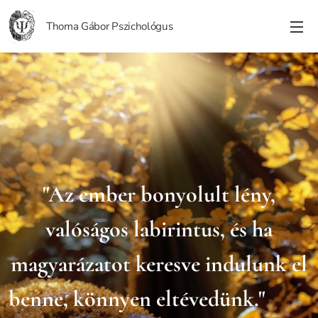
Thoma Gábor Pszichológus
"Az ember bonyolult lény,
valóságos labirintus, és ha
magyarázatot keresve indulunk el
benne, könnyen eltévedünk."