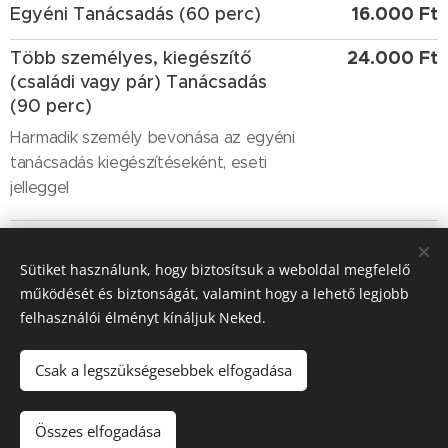
16.000 Ft
Egyéni Tanácsadás (60 perc)
24.000 Ft
Több személyes, kiegészítő
(családi vagy pár) Tanácsadás
(90 perc)
Harmadik személy bevonása az egyéni
tanácsadás kiegészítéseként, eseti
jelleggel
24.
000 Ft
Tanácsadás pároknak, páros
szexuál-terápia (90 perc)
Sütiket használunk, hogy biztosítsuk a weboldal megfelelő
működését és biztonságát, valamint hogy a lehető legjobb
Önálló folyamatként, páros
felhasználói élményt kínáljuk Neked.
bejelentkezéssel
Csak a legszükségesebbek elfogadása
Tel.: +36 20 342 9405
Összes elfogadása
Az oldalt a
Webnode
működteti
Sütik