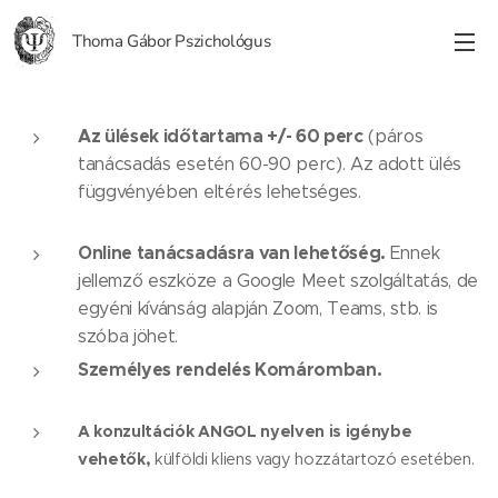
Thoma Gábor Pszichológus
Az ülések időtartama +/- 60 perc
(páros
tanácsadás esetén 60-90 perc). Az adott ülés
függvényében eltérés lehetséges.
Online tanácsadásra van lehetőség.
Ennek
jellemző eszköze a Google Meet szolgáltatás, de
egyéni kívánság alapján Zoom, Teams, stb. is
szóba jöhet.
Személyes rendelés Komáromban.
A konzultációk ANGOL nyelven is igénybe
vehetők,
külföldi kliens vagy hozzátartozó esetében.