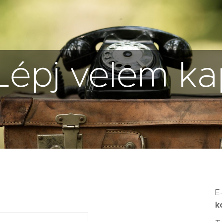
Lépj velem ka
E-
k