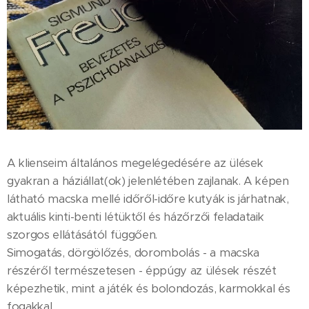
A klienseim általános megelégedésére az ülések
gyakran a háziállat(ok) jelenlétében zajlanak. A képen
látható macska mellé időről-időre kutyák is járhatnak,
aktuális kinti-benti létüktől és házőrzői feladataik
szorgos ellátásától függően.
Simogatás, dörgölőzés, dorombolás - a macska
részéről természetesen - éppúgy az ülések részét
képezhetik, mint a játék és bolondozás, karmokkal és
fogakkal.